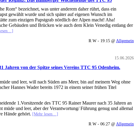
f der Regnitz: Das Bamberger Wochenende des TTC 95
he Rom“ bezeichnet, was unter anderem daher rührt, dass ein
apst gewählt wurde und sich später auf eigenen Wunsch im
tätte zum einzigen Papstgrab nördlich der Alpen macht! Aha!
orische Gebäuden und Brücken wie auch dem Klein Venedig entlang der
lesen…]
R W - 19:15 @
Allgemein
15.06.2026
31 Jahren von der Spitze seines Vereins TTC 95 Odenheim.
üde und leer, will nach Süden ans Meer, bin auf meinem Weg ohne
cher Hannes Wader bereits 1972 in einem seiner frühen Titel
cheidende 1.Vorsitzende des TTC 95 Rainer Maurer nach 35 Jahren an
ht müde und leer, aber der Verantwortung/ Führung genug und allemal
ere Hände gehört.
[Mehr lesen…]
R W - 06:27 @
Allgemein