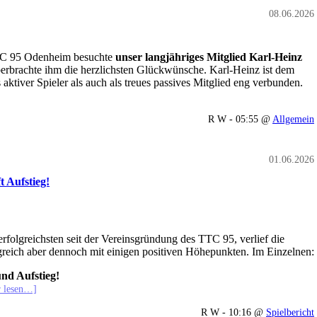
08.06.2026
TTC 95 Odenheim besuchte
unser langjähriges Mitglied Karl-Heinz
rbrachte ihm die herzlichsten Glückwünsche. Karl-Heinz ist dem
 aktiver Spieler als auch als treues passives Mitglied eng verbunden.
R W - 05:55 @
Allgemein
01.06.2026
t Aufstieg!
terfolgreichsten seit der Vereinsgründung des TTC 95, verlief die
greich aber dennoch mit einigen positiven Höhepunkten. Im Einzelnen:
und Aufstieg!
 lesen…]
R W - 10:16 @
Spielbericht