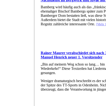
Nachtdienst im Bergwerk und Idylle au
Bamberg wird häufig auch als das „fränkisc
ehemaliger Bischof Bambergs später zum P
Bamberger Dom bestatten ließ, was diese S
Außerdem bietet die Stadt mit vielen hist
Regnitz zahlreiche interessante Orte.
[Mehr 
Rainer Maurer verabschiedet sich nach 
Manuel Henrich neuer 1. Vorsitzender
„Bin auf meinem Weg schon so lang… bin m
Wiederkehr!“ Diese Textzeilen hat Liederma
gesungen.
Weniger dramaturgisch beschreibt es der s
der Spitze des TT-Sports in Odenheim. Nic
überzeugt, dass die Verantwortung in jüng