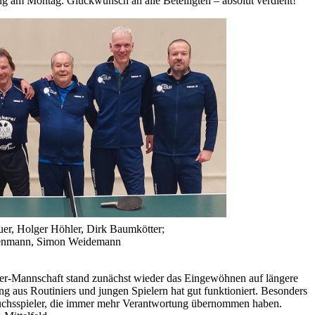
ng am Montag. Glückwunsch an alle Beteiligten – absolut verdient!
auer, Holger Höhler, Dirk Baumkötter;
chenmann, Simon Weidemann
6er-Mannschaft stand zunächst wieder das Eingewöhnen auf längere
aus Routiniers und jungen Spielern hat gut funktioniert. Besonders
uchsspieler, die immer mehr Verantwortung übernommen haben.