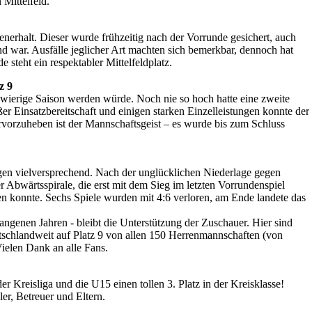
 Mittelfeld.
enerhalt. Dieser wurde frühzeitig nach der Vorrunde gesichert, auch
d war. Ausfälle jeglicher Art machten sich bemerkbar, dennoch hat
steht ein respektabler Mittelfeldplatz.
z 9
hwierige Saison werden würde. Noch nie so hoch hatte eine zweite
er Einsatzbereitschaft und einigen starken Einzelleistungen konnte der
ervorzuheben ist der Mannschaftsgeist – es wurde bis zum Schluss
ngen vielversprechend. Nach der unglücklichen Niederlage gegen
r Abwärtsspirale, die erst mit dem Sieg im letzten Vorrundenspiel
n konnte. Sechs Spiele wurden mit 4:6 verloren, am Ende landete das
ngenen Jahren - bleibt die Unterstützung der Zuschauer. Hier sind
tschlandweit auf Platz 9 von allen 150 Herrenmannschaften (von
Vielen Dank an alle Fans.
r Kreisliga und die U15 einen tollen 3. Platz in der Kreisklasse!
er, Betreuer und Eltern.