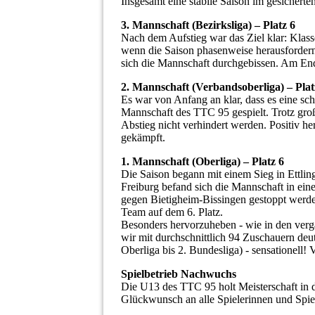
Insgesamt eine stabile Saison im gesicherten
3. Mannschaft (Bezirksliga) – Platz 6
Nach dem Aufstieg war das Ziel klar: Klass
wenn die Saison phasenweise herausfordern
sich die Mannschaft durchgebissen. Am Ende 
2. Mannschaft (Verbandsoberliga) – Plat
Es war von Anfang an klar, dass es eine sc
Mannschaft des TTC 95 gespielt. Trotz groß
Abstieg nicht verhindert werden. Positiv h
gekämpft.
1. Mannschaft (Oberliga) – Platz 6
Die Saison begann mit einem Sieg in Ettli
Freiburg befand sich die Mannschaft in eine
gegen Bietigheim-Bissingen gestoppt werde
Team auf dem 6. Platz.
Besonders hervorzuheben - wie in den verga
wir mit durchschnittlich 94 Zuschauern deu
Oberliga bis 2. Bundesliga) - sensationell! 
Spielbetrieb Nachwuchs
Die U13 des TTC 95 holt Meisterschaft in de
Glückwunsch an alle Spielerinnen und Spiel