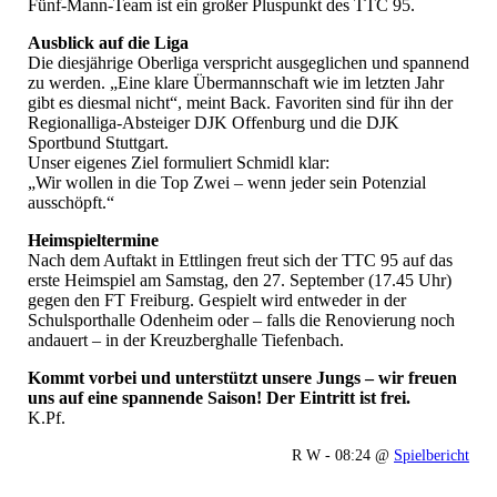
Fünf-Mann-Team ist ein großer Pluspunkt des TTC 95.
Ausblick auf die Liga
Die diesjährige Oberliga verspricht ausgeglichen und spannend
zu werden. „Eine klare Übermannschaft wie im letzten Jahr
gibt es diesmal nicht“, meint Back. Favoriten sind für ihn der
Regionalliga-Absteiger DJK Offenburg und die DJK
Sportbund Stuttgart.
Unser eigenes Ziel formuliert Schmidl klar:
„Wir wollen in die Top Zwei – wenn jeder sein Potenzial
ausschöpft.“
Heimspieltermine
Nach dem Auftakt in Ettlingen freut sich der TTC 95 auf das
erste Heimspiel am Samstag, den 27. September (17.45 Uhr)
gegen den FT Freiburg. Gespielt wird entweder in der
Schulsporthalle Odenheim oder – falls die Renovierung noch
andauert – in der Kreuzberghalle Tiefenbach.
Kommt vorbei und unterstützt unsere Jungs – wir freuen
uns auf eine spannende Saison!
Der Eintritt ist frei.
K.Pf.
R W - 08:24 @
Spielbericht